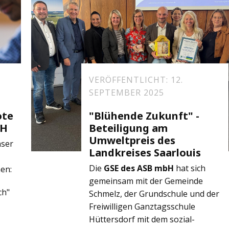
VERÖFFENTLICHT: 12.
SEPTEMBER 2025
ote
"Blühende Zukunft" -
bH
Beteiligung am
Umweltpreis des
nser
Landkreises Saarlouis
Die
GSE des ASB mbH
hat sich
en:
gemeinsam mit der Gemeinde
ch"
Schmelz, der Grundschule und der
Freiwilligen Ganztagsschule
Hüttersdorf mit dem sozial-