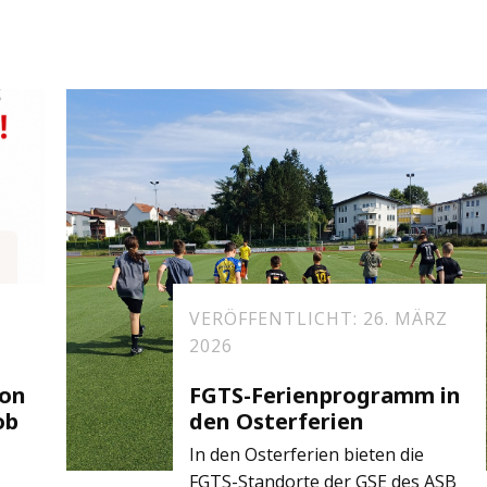
VERÖFFENTLICHT: 26. MÄRZ
2026
ion
FGTS-Ferienprogramm in
ob
den Osterferien
In den Osterferien bieten die
FGTS-Standorte der GSE des ASB